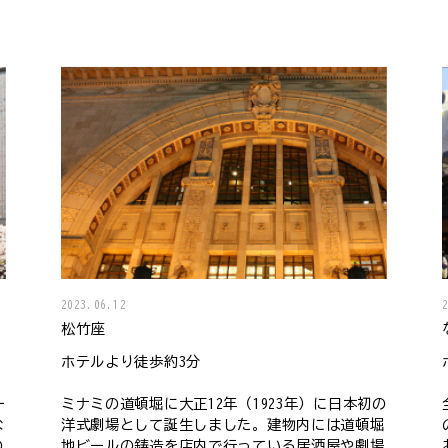
2023.06.12
松竹座
ホテルより徒歩約3分
ー
ミナミの道頓堀に大正12年（1923年）に日本初の
な
洋式劇場として誕生しました。建物内には道頓堀
の
地ビールの鋳造を店内で行っている居酒屋や劇場