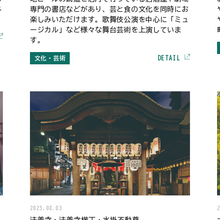
ネ
専門の書店などがあり、芸と食の文化を同時にお
楽しみいただけます。歌舞伎公演を中心に「ミュ
ージカル」など様々な舞台芸術を上演していま
す。
DETAIL
文化・芸術
2023.08.03
法善寺・法善寺横丁・水掛不動尊