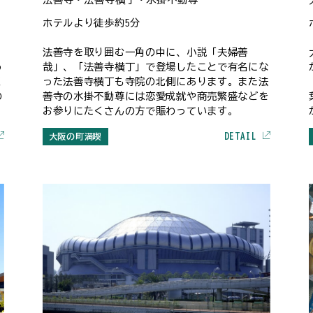
ホテルより徒歩約5分
法善寺を取り囲む一角の中に、小説「夫婦善
う
哉」、「法善寺横丁」で登場したことで有名にな
く
った法善寺横丁も寺院の北側にあります。また法
の
善寺の水掛不動尊には恋愛成就や商売繁盛などを
お参りにたくさんの方で賑わっています。
DETAIL
大阪の町満喫