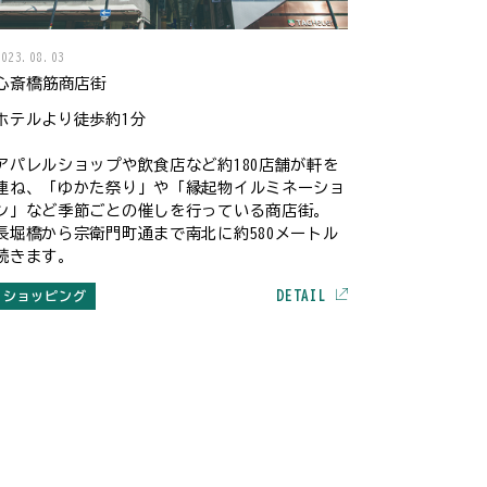
2023.08.03
心斎橋筋商店街
ホテルより徒歩約1分
アパレルショップや飲食店など約180店舗が軒を
連ね、「ゆかた祭り」や「縁起物イルミネーショ
ン」など季節ごとの催しを行っている商店街。
長堀橋から宗衛門町通まで南北に約580メートル
続きます。
DETAIL
ショッピング