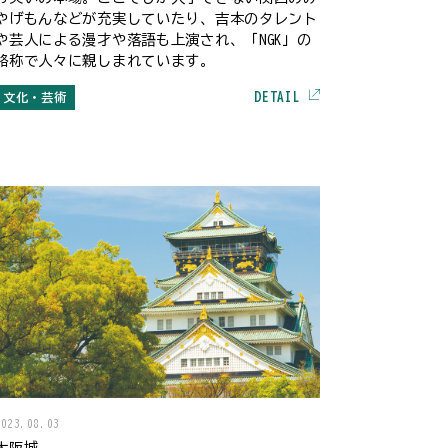
やげもんなどが充実していたり、吉本のタレント
や芸人による漫才や落語も上演され、「NGK」の
略称で人々に親しまれています。
DETAIL
文化・芸術
2023.08.03
大阪城