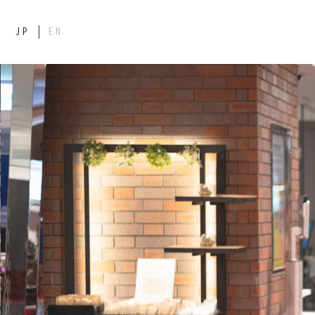
JP
EN